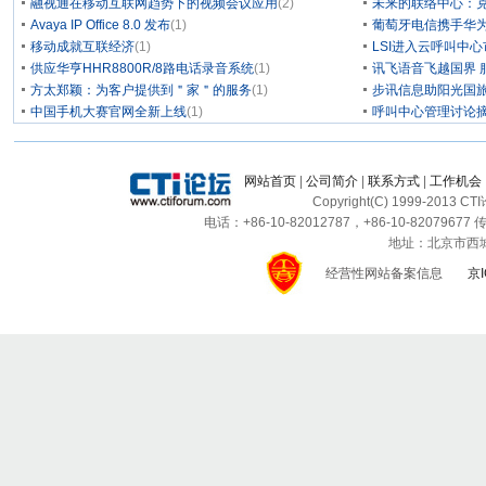
融视通在移动互联网趋势下的视频会议应用
(2)
未来的联络中心：克
Avaya IP Office 8.0 发布
(1)
葡萄牙电信携手华为
移动成就互联经济
(1)
LSI进入云呼叫中
供应华亨HHR8800R/8路电话录音系统
(1)
讯飞语音飞越国界 
方太郑颖：为客户提供到＂家＂的服务
(1)
步讯信息助阳光国旅
中国手机大赛官网全新上线
(1)
呼叫中心管理讨论摘
网站首页
|
公司简介
|
联系方式
|
工作机会
Copyright(C) 1999-2013 C
电话：+86-10-82012787，+86-10-82079677 传
地址：北京市西城区
经营性网站备案信息
京I