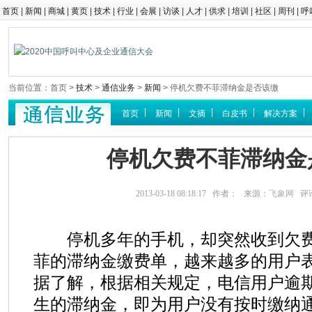
首页
|
新闻
|
商城
|
黄页
|
技术
|
行业
|
会展
|
访谈
|
人才
|
供求
|
培训
|
社区
|
周刊
|
呼
当前位置：首页 >
技术
>
通信业务
>
新闻
> 停机欠费不菲滞纳金是否该缴
首页
新闻
文摘
白皮书
解决方案
停机欠费不菲滞纳金
2013-03-18 08:18:17 作者： 来源：
飞象网
评
停机多年的手机，却突然收到欠费
菲的滞纳金缴费单，越来越多的用户
据了解，根据相关规定，电信用户逾
生的滞纳金，即为用户没有按时缴纳