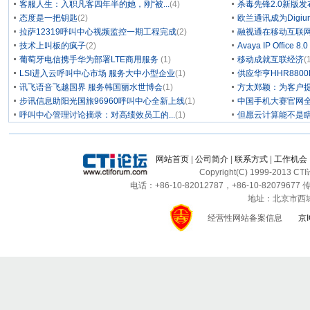
客服人生：入职凡客四年半的她，刚“被...
(4)
杀毒先锋2.0新版
态度是一把钥匙
(2)
欧兰通讯成为Digium/
拉萨12319呼叫中心视频监控一期工程完成
(2)
融视通在移动互联
技术上叫板的疯子
(2)
Avaya IP Office 8
葡萄牙电信携手华为部署LTE商用服务
(1)
移动成就互联经济
(
LSI进入云呼叫中心市场 服务大中小型企业
(1)
供应华亨HHR880
讯飞语音飞越国界 服务韩国丽水世博会
(1)
方太郑颖：为客户
步讯信息助阳光国旅96960呼叫中心全新上线
(1)
中国手机大赛官网
呼叫中心管理讨论摘录：对高绩效员工的...
(1)
但愿云计算能不是
网站首页
|
公司简介
|
联系方式
|
工作机会
Copyright(C) 1999-2013 C
电话：+86-10-82012787，+86-10-82079677 传
地址：北京市西城区
经营性网站备案信息
京I