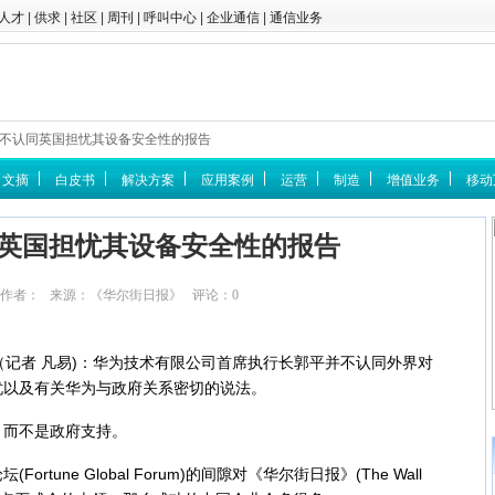
人才
|
供求
|
社区
|
周刊
|
呼叫中心
|
企业通信
|
通信业务
为不认同英国担忧其设备安全性的报告
文摘
白皮书
解决方案
应用案例
运营
制造
增值业务
移动
英国担忧其设备安全性的报告
:02:26 作者： 来源：《华尔街日报》 评论：
0
点击：
6712
日消息（记者 凡易)：华为技术有限公司首席执行长郭平并不认同外界对
忧以及有关华为与政府关系密切的说法。
而不是政府支持。
une Global Forum)的间隙对《华尔街日报》(The Wall