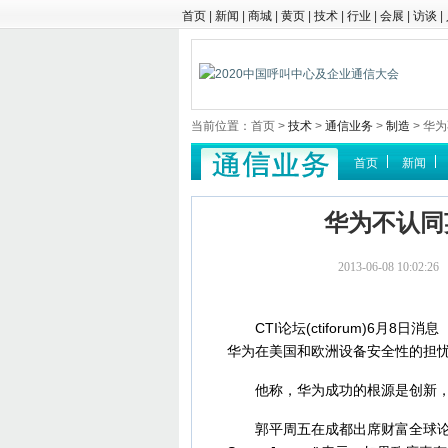
首页
|
新闻
|
商城
|
黄页
|
技术
|
行业
|
会展
|
访谈
|
当前位置：首页 >
技术
>
通信业务
>
制造
> 华
首页
新闻
华为不认同
2013-06-08 10
CTI论坛(ctiforum)6月8
华为在美国和欧洲设备安全性的担
他称，华为成功的根源是创新，
郭平周五在成都出席财富全球论坛(Fort