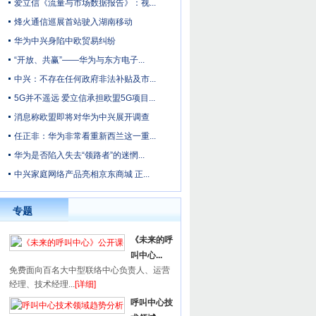
爱立信《流量与市场数据报告》：视...
烽火通信巡展首站驶入湖南移动
华为中兴身陷中欧贸易纠纷
“开放、共赢”——华为与东方电子...
中兴：不存在任何政府非法补贴及市...
5G并不遥远 爱立信承担欧盟5G项目...
消息称欧盟即将对华为中兴展开调查
任正非：华为非常看重新西兰这一重...
华为是否陷入失去“领路者”的迷惘...
中兴家庭网络产品亮相京东商城 正...
专题
《未来的呼
叫中心...
免费面向百名大中型联络中心负责人、运营
经理、技术经理...
[详细]
呼叫中心技