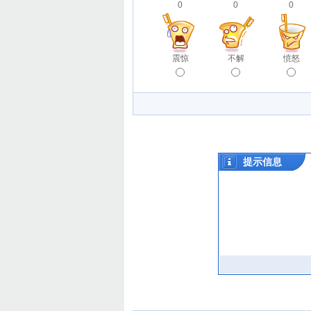
0
0
0
震惊
不解
愤怒