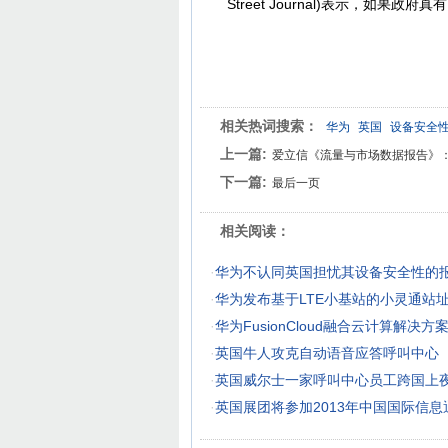
Street Journal)表示，如
相关热词搜索：
华为
英国
设备安全
上一篇:
爱立信《流量与市场数据报告》
下一篇:
最后一页
相关阅读：
·
华为不认同英国担忧其设备安全性的
·
华为发布基于LTE小基站的小灵通站
·
华为FusionCloud融合云计算解决
·
英国牛人攻克自动语音应答呼叫中心
·
英国威尔士一家呼叫中心员工跨国上
·
英国展团将参加2013年中国国际信息