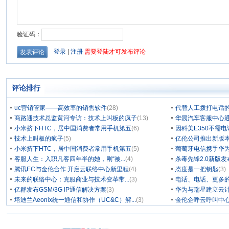
评论排行
uc营销管家——高效率的销售软件
(28)
代替人工拨打电话的
商路通技术总监黄河专访：技术上叫板的疯子
(13)
华晨汽车客服中心通
小米挤下HTC，居中国消费者常用手机第五
(6)
因科美E350不需电
技术上叫板的疯子
(5)
亿伦公司推出新版本
小米挤下HTC，居中国消费者常用手机第五
(5)
葡萄牙电信携手华为
客服人生：入职凡客四年半的她，刚“被...
(4)
杀毒先锋2.0新版
腾讯EC与金伦合作 开启云联络中心新里程
(4)
态度是一把钥匙
(3)
未来的联络中心：克服商业与技术变革带...
(3)
电话、电话、更多
亿群发布GSM/3G IP通信解决方案
(3)
华为与瑞星建立云计
塔迪兰Aeonix统一通信和协作（UC&C）解...
(3)
金伦企呼云呼叫中