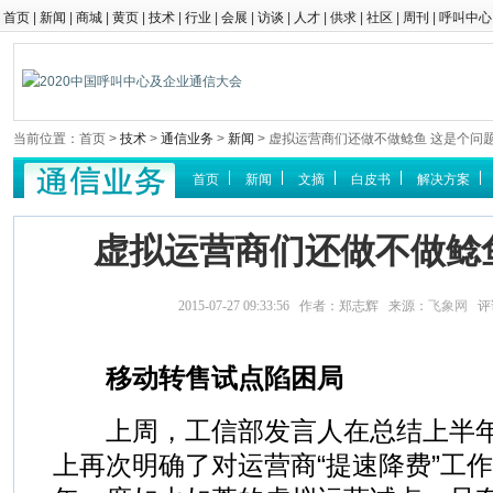
首页
|
新闻
|
商城
|
黄页
|
技术
|
行业
|
会展
|
访谈
|
人才
|
供求
|
社区
|
周刊
|
呼叫中心
当前位置：首页 >
技术
>
通信业务
>
新闻
> 虚拟运营商们还做不做鲶鱼 这是个问
首页
新闻
文摘
白皮书
解决方案
虚拟运营商们还做不做鲶
2015-07-27 09:33:56 作者：郑志辉 来源：
飞象网
评
移动转售试点陷困局
上周，工信部发言人在总结上半年
上再次明确了对运营商“提速降费”工