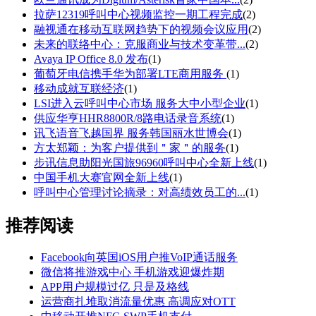
拉萨12319呼叫中心视频监控一期工程完成
(2)
融视通在移动互联网趋势下的视频会议应用
(2)
未来的联络中心：克服商业与技术变革带...
(2)
Avaya IP Office 8.0 发布
(1)
葡萄牙电信携手华为部署LTE商用服务
(1)
移动成就互联经济
(1)
LSI进入云呼叫中心市场 服务大中小型企业
(1)
供应华亨HHR8800R/8路电话录音系统
(1)
讯飞语音飞越国界 服务韩国丽水世博会
(1)
方太郑颖：为客户提供到＂家＂的服务
(1)
步讯信息助阳光国旅96960呼叫中心全新上线
(1)
中国手机大赛官网全新上线
(1)
呼叫中心管理讨论摘录：对高绩效员工的...
(1)
推荐阅读
Facebook向英国iOS用户推VoIP通话服务
微信将推游戏中心 手机游戏迎爆炸期
APP用户规模过亿 只是及格线
运营商扎堆取消流量优惠 高调应对OTT