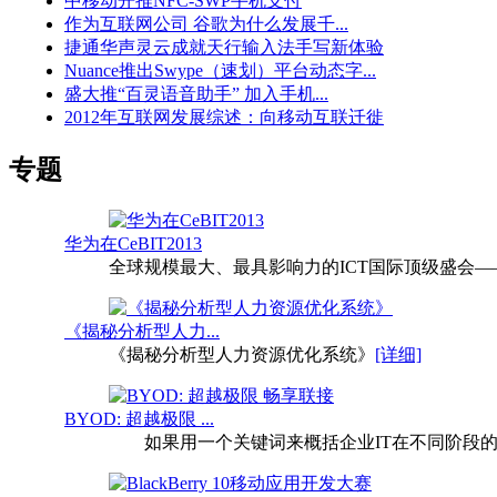
中移动开推NFC-SWP手机支付
作为互联网公司 谷歌为什么发展千...
捷通华声灵云成就天行输入法手写新体验
Nuance推出Swype（速划）平台动态字...
盛大推“百灵语音助手” 加入手机...
2012年互联网发展综述：向移动互联迁徙
专题
华为在CeBIT2013
全球规模最大、最具影响力的ICT国际顶级盛会——20
《揭秘分析型人力...
《揭秘分析型人力资源优化系统》
[详细]
BYOD: 超越极限 ...
如果用一个关键词来概括企业IT在不同阶段的发