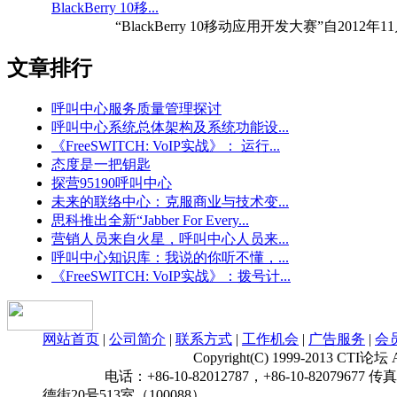
BlackBerry 10移...
“BlackBerry 10移动应用开发大赛”自2012年11月
文章排行
呼叫中心服务质量管理探讨
呼叫中心系统总体架构及系统功能设...
《FreeSWITCH: VoIP实战》： 运行...
态度是一把钥匙
探营95190呼叫中心
未来的联络中心：克服商业与技术变...
思科推出全新“Jabber For Every...
营销人员来自火星，呼叫中心人员来...
呼叫中心知识库：我说的你听不懂，...
《FreeSWITCH: VoIP实战》：拨号计...
网站首页
|
公司简介
|
联系方式
|
工作机会
|
广告服务
|
会
Copyright(C) 1999-2013 CTI论坛
电话：+86-10-82012787，+86-10-82079677 传真：
德街20号513室（100088）