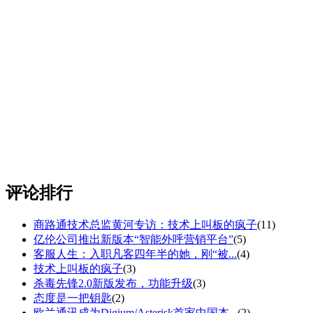
评论排行
商路通技术总监黄河专访：技术上叫板的疯子
(11)
亿伦公司推出新版本“智能外呼营销平台”
(5)
客服人生：入职凡客四年半的她，刚“被...
(4)
技术上叫板的疯子
(3)
杀毒先锋2.0新版发布，功能升级
(3)
态度是一把钥匙
(2)
欧兰通讯成为Digium/Asterisk首家中国本...
(2)