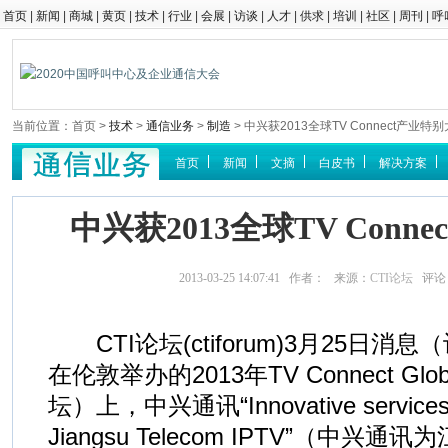
首页
|
新闻
|
商城
|
黄页
|
技术
|
行业
|
会展
|
访谈
|
人才
|
供求
|
培训
|
社区
|
周刊
|
呼
当前位置：首页 >
技术
>
通信业务
>
制造
> 中兴获2013全球TV Connect产业特
首页
新闻
文摘
白皮书
解决方案
中兴获2013全球TV Conn
2013-03-25 14:07:41 作者： 来源：
CTI论坛
评论
CTI论坛(ctiforum)3月25日消
在伦敦举办的2013年TV Connect Glo
坛）上，中兴通讯“Innovative services an
Jiangsu Telecom IPTV”（中兴