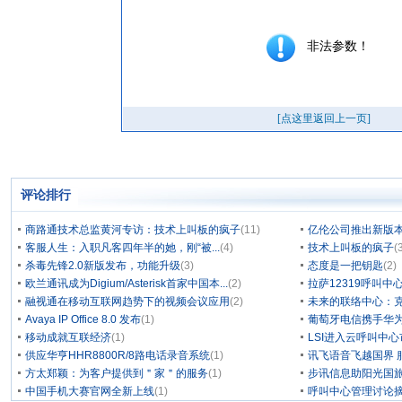
评论排行
商路通技术总监黄河专访：技术上叫板的疯子
(11)
亿伦公司推出新版本
客服人生：入职凡客四年半的她，刚“被...
(4)
技术上叫板的疯子
(
杀毒先锋2.0新版发布，功能升级
(3)
态度是一把钥匙
(2)
欧兰通讯成为Digium/Asterisk首家中国本...
(2)
拉萨12319呼叫
融视通在移动互联网趋势下的视频会议应用
(2)
未来的联络中心：克
Avaya IP Office 8.0 发布
(1)
葡萄牙电信携手华为
移动成就互联经济
(1)
LSI进入云呼叫中
供应华亨HHR8800R/8路电话录音系统
(1)
讯飞语音飞越国界 
方太郑颖：为客户提供到＂家＂的服务
(1)
步讯信息助阳光国旅
中国手机大赛官网全新上线
(1)
呼叫中心管理讨论摘