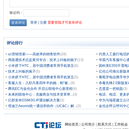
评论排行
uc营销管家——高效率的销售软件
(28)
代替人工拨打电话的
商路通技术总监黄河专访：技术上叫板的疯子
(13)
华晨汽车客服中心通
小米挤下HTC，居中国消费者常用手机第五
(6)
因科美E350不需电
技术上叫板的疯子
(5)
亿伦公司推出新版本
小米挤下HTC，居中国消费者常用手机第五
(5)
葡萄牙电信携手华为
客服人生：入职凡客四年半的她，刚“被...
(4)
杀毒先锋2.0新版
腾讯EC与金伦合作 开启云联络中心新里程
(4)
态度是一把钥匙
(3)
未来的联络中心：克服商业与技术变革带...
(3)
电话、电话、更多
亿群发布GSM/3G IP通信解决方案
(3)
华为与瑞星建立云计
塔迪兰Aeonix统一通信和协作（UC&C）解...
(3)
金伦企呼云呼叫中
网站首页
|
公司简介
|
联系方式
|
工作机会