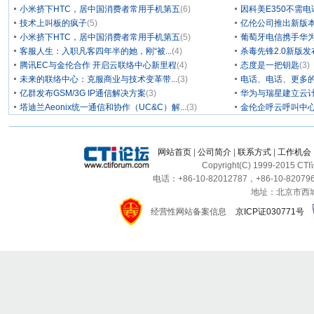
小米挤下HTC，居中国消费者常用手机第五
(6)
因科美E350不需电
技术上叫板的疯子
(5)
亿伦公司推出新版本
小米挤下HTC，居中国消费者常用手机第五
(5)
葡萄牙电信携手华为
客服人生：入职凡客四年半的她，刚“被...
(4)
杀毒先锋2.0新版
腾讯EC与金伦合作 开启云联络中心新里程
(4)
态度是一把钥匙
(3)
未来的联络中心：克服商业与技术变革带...
(3)
电话、电话、更多
亿群发布GSM/3G IP通信解决方案
(3)
华为与瑞星建立云计
塔迪兰Aeonix统一通信和协作（UC&C）解...
(3)
金伦企呼云呼叫中
网站首页
|
公司简介
|
联系方式
|
工作机会
Copyright(C) 1999-2015 C
电话：+86-10-82012787，+86-10-820796
地址：北京市西城区
经营性网站备案信息
京ICP证030771号