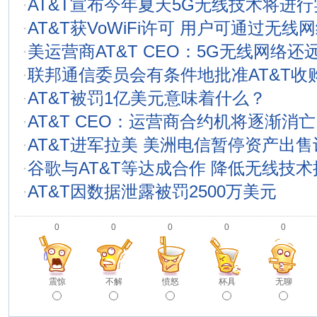
·
AT&T宣布今年夏天5G无线技术将进
·
AT&T获VoWiFi许可 用户可通过无线
·
美运营商AT&T CEO：5G无线网络还
·
联邦通信委员会有条件地批准AT&T收购Di
·
AT&T被罚1亿美元意味着什么？
·
AT&T CEO：运营商合约机将逐渐消亡
·
AT&T进军拉美 美洲电信暂停资产出售
·
谷歌与AT&T等达成合作 降低无线技
·
AT&T因数据泄露被罚2500万美元
0
0
0
0
0
震惊
不解
愤怒
杯具
无聊