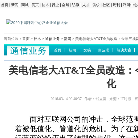
首页
|
新闻
|
商城
|
黄页
|
技术
|
行业
|
会展
|
访谈
|
人才
|
供求
|
社区
|
周刊
|
呼叫中心
当前位置：首页 >
技术
>
通信业务
>
新闻
> 美电信老大AT&T全员改造：今年三成
首页
新闻
文摘
白皮书
解决方案
美电信老大AT&T全员改造
化
2016-03-14 09:40:37 作者：钱立富 来源：IT时报
面对互联网公司的冲击，全球范围
着被低值化、管道化的危机。为了在