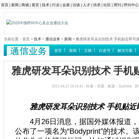
首页
|
新闻
|
商城
|
黄页
|
技术
|
行业
|
会展
|
访谈
|
人才
|
供求
|
社区
|
周刊
|
呼叫中心
当前位置：首页 >
技术
>
通信业务
>
新闻
> 雅虎研发耳朵识别技术 手机贴近即可
首页
新闻
文摘
白皮书
解决方案
雅虎研发耳朵识别技术 手机
2015-04-27 10:16:41 作者：宋星 来源：TechWeb 
雅虎研发耳朵识别技术 手机贴近
4月26日消息，据国外媒体报道，
公布了一项名为“Bodyprint”的技