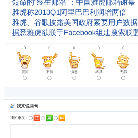
·
短命的“终生邮箱”：中国雅虎邮箱谢幕
·
雅虎称2013Q1阿里巴巴利润增两倍
·
雅虎、谷歌披露美国政府索要用户数据
·
据悉雅虎欲联手Facebook组建搜索联
0
0
0
0
0
震惊
不解
愤怒
杯具
无聊