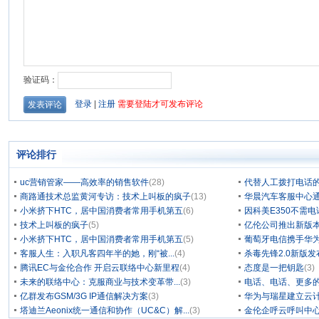
评论排行
uc营销管家——高效率的销售软件
(28)
代替人工拨打电话的
商路通技术总监黄河专访：技术上叫板的疯子
(13)
华晨汽车客服中心通
小米挤下HTC，居中国消费者常用手机第五
(6)
因科美E350不需电
技术上叫板的疯子
(5)
亿伦公司推出新版本
小米挤下HTC，居中国消费者常用手机第五
(5)
葡萄牙电信携手华为
客服人生：入职凡客四年半的她，刚“被...
(4)
杀毒先锋2.0新版
腾讯EC与金伦合作 开启云联络中心新里程
(4)
态度是一把钥匙
(3)
未来的联络中心：克服商业与技术变革带...
(3)
电话、电话、更多
亿群发布GSM/3G IP通信解决方案
(3)
华为与瑞星建立云计
塔迪兰Aeonix统一通信和协作（UC&C）解...
(3)
金伦企呼云呼叫中