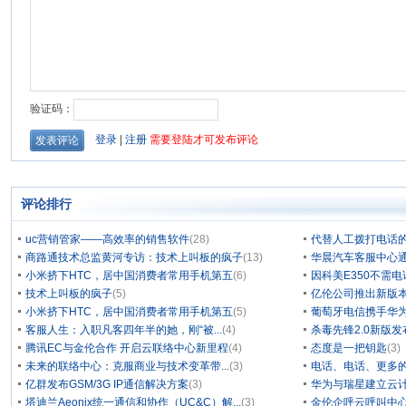
评论排行
uc营销管家——高效率的销售软件
(28)
代替人工拨打电话的
商路通技术总监黄河专访：技术上叫板的疯子
(13)
华晨汽车客服中心通
小米挤下HTC，居中国消费者常用手机第五
(6)
因科美E350不需电
技术上叫板的疯子
(5)
亿伦公司推出新版本
小米挤下HTC，居中国消费者常用手机第五
(5)
葡萄牙电信携手华为
客服人生：入职凡客四年半的她，刚“被...
(4)
杀毒先锋2.0新版
腾讯EC与金伦合作 开启云联络中心新里程
(4)
态度是一把钥匙
(3)
未来的联络中心：克服商业与技术变革带...
(3)
电话、电话、更多
亿群发布GSM/3G IP通信解决方案
(3)
华为与瑞星建立云计
塔迪兰Aeonix统一通信和协作（UC&C）解...
(3)
金伦企呼云呼叫中