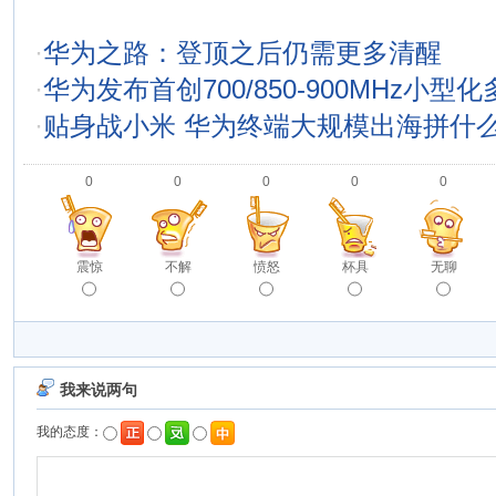
·
华为之路：登顶之后仍需更多清醒
·
华为发布首创700/850-900MHz小型
·
贴身战小米 华为终端大规模出海拼什
0
0
0
0
0
震惊
不解
愤怒
杯具
无聊