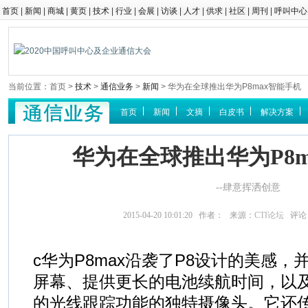
首页
|
新闻
|
商城
|
黄页
|
技术
|
行业
|
会展
|
访谈
|
人才
|
供求
|
社区
|
周刊
|
呼叫中心
当前位置：首页 >
技术
>
通信业务
>
新闻
> 华为在全球推出华为P8max智能手机
首页
新闻
文摘
白皮书
解决方案
华为在全球推出华为P8m
--肆意挥洒创意
2015-04-20 10:01:20 作者： 来源：
CTI论坛
评论
c华为P8max沿袭了P8设计的美感，
屏幕、提供更长的电池续航时间，以
的光线跟踪功能的独特摄像头。它还