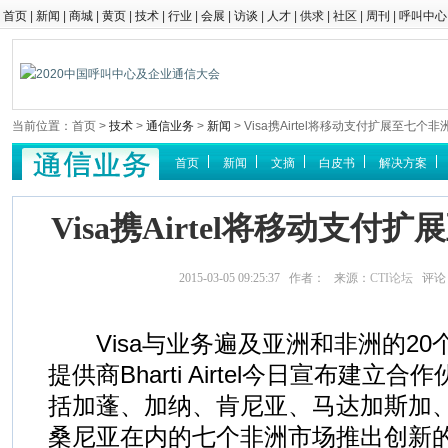
首页
|
新闻
|
商城
|
黄页
|
技术
|
行业
|
会展
|
访谈
|
人才
|
供求
|
社区
|
周刊
|
呼叫中心
当前位置：首页 >
技术
>
通信业务
>
新闻
> Visa携Airtel将移动支付扩展至七个
首页
新闻
文摘
白皮书
解决方案
Visa携Airtel将移动支付
2015-03-05 09:25:37 作者： 来源：
CTI论坛
评论
Visa与业务遍及亚洲和非洲的20
提供商Bharti Airtel今日宣布建
括加蓬、加纳、肯尼亚、马达加斯加
桑尼亚在内的七个非洲市场推出创新