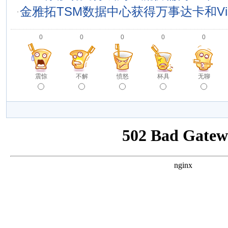
·
金雅拓TSM数据中心获得万事达卡和Vi
0
0
0
0
0
震惊
不解
愤怒
杯具
无聊