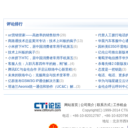
评论排行
uc营销管家——高效率的销售软件
(28)
代替人工拨打电话的
商路通技术总监黄河专访：技术上叫板的疯子
(13)
华晨汽车客服中心通
小米挤下HTC，居中国消费者常用手机第五
(6)
因科美E350不需电
技术上叫板的疯子
(5)
亿伦公司推出新版本
小米挤下HTC，居中国消费者常用手机第五
(5)
葡萄牙电信携手华为
客服人生：入职凡客四年半的她，刚“被...
(4)
杀毒先锋2.0新版
腾讯EC与金伦合作 开启云联络中心新里程
(4)
态度是一把钥匙
(3)
未来的联络中心：克服商业与技术变革带...
(3)
电话、电话、更多
亿群发布GSM/3G IP通信解决方案
(3)
华为与瑞星建立云计
塔迪兰Aeonix统一通信和协作（UC&C）解...
(3)
金伦企呼云呼叫中
网站首页
|
公司简介
|
联系方式
|
工作机会
Copyright(C) 1999-2014 C
电话：+86-10-82012787，+86-10-820796
地址：北京市西城区